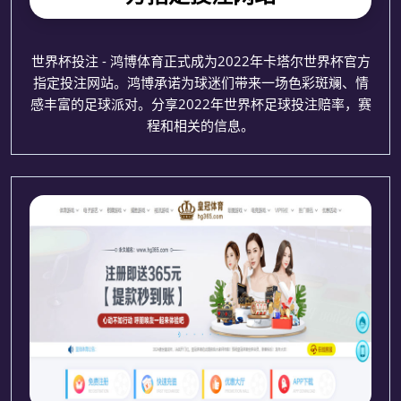
世界杯投注 - 鸿博体育正式成为2022年卡塔尔世界杯官方
指定投注网站。鸿博承诺为球迷们带来一场色彩斑斓、情
感丰富的足球派对。分享2022年世界杯足球投注赔率，赛
程和相关的信息。