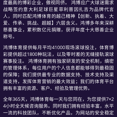
度最高的博彩企业，傲视同侪。 鸿博应广大球迷需求
战略签约意大利足球巨星菲利普因扎吉为品牌代言
人，同时匹配鸿博体育的越己精神【创新、执着、大
爱、传承、挑战、超越】六层含义。鸿博多年来深耕
慈善事业，累积数亿元捐赠，获评年度十大慈善企业
称号。
鸿博体育提供每月平均41000现场滚球投注，体育博
彩提供超过1800种玩法，以及零时差的无缝接轨滚球
赛事投注。 鸿博体育拥有独家研发的安全机制，缜密
的管理体系，每位用户的个人信息都能够得到最稳固
的保障；我们提供最专业的数据支持、技术支持及渠
道支持，发挥体育营销的最大效益；我们的体育平台
拥有丰富的资源、客户、经验及管理优势。
全年365天，鸿博体育每一天与您同在，为您提供7×2
4小时全天候咨询服务。同时我们拥有经验丰富，水平
一流的科技团队，不断优化产品，为网站的安全稳定