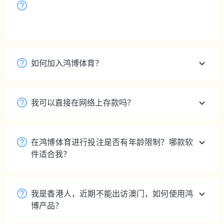
鸿博体育实力怎样？
您好，请参阅主页“鸿博简介”。
如何加入鸿博体育？
我可以直接在网络上存款吗？
在鸿博体育进行投注是否有年龄限制？哪款软
件适合我？
我是香港人，近期不能出访澳门，如何使用鸿
博产品？