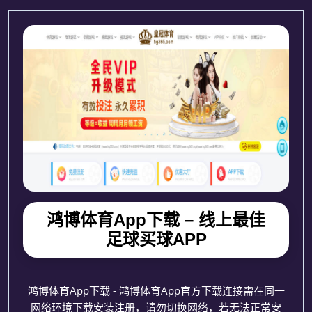
鸿博体育App下载 – 线上最佳
足球买球APP
鸿博体育App下载 - 鸿博体育App官方下载连接需在同一
网络环境下载安装注册，请勿切换网络，若无法正常安