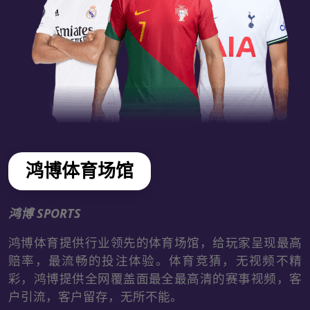
鸿博体育场馆
鸿博 SPORTS
鸿博体育提供行业领先的体育场馆，给玩家呈现最高
赔率，最流畅的投注体验。体育竞猜，无视频不精
彩，鸿博提供全网覆盖面最全最高清的赛事视频，客
户引流，客户留存，无所不能。