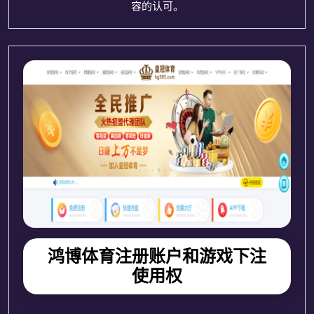
容的认可。
鸿博体育注册账户和游戏下注
使用权