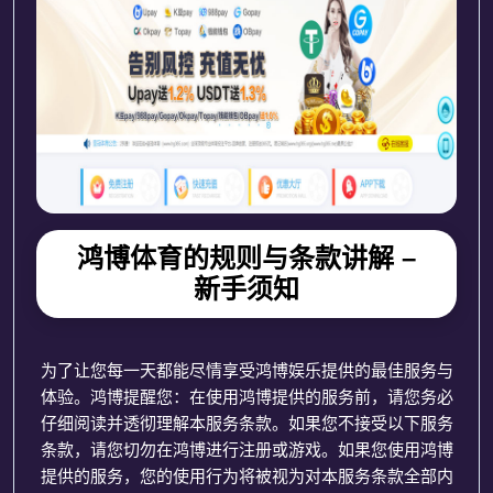
鸿博体育的规则与条款讲解 –
新手须知
为了让您每一天都能尽情享受鸿博娱乐提供的最佳服务与
体验。鸿博提醒您：在使用鸿博提供的服务前，请您务必
仔细阅读并透彻理解本服务条款。如果您不接受以下服务
条款，请您切勿在鸿博进行注册或游戏。如果您使用鸿博
提供的服务，您的使用行为将被视为对本服务条款全部内