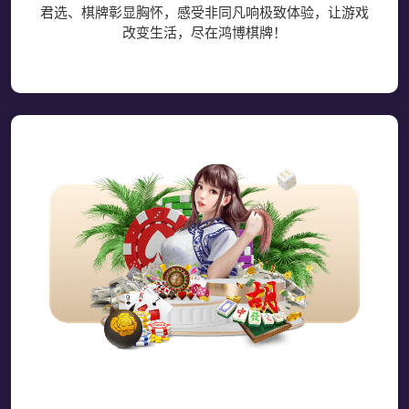
君选、棋牌彰显胸怀，感受非同凡响极致体验，让游戏
改变生活，尽在鸿博棋牌！
登录器