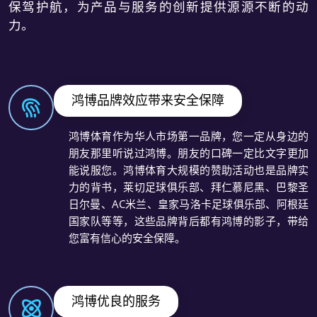
保驾护航，为产品与服务的创新提供源源不断的动
力。
鸿博品牌效应带来安全保障
鸿博体育作为华人市场第一品牌，您一定从身边的
朋友那里听说过鸿博。朋友的口碑一定比文字更加
能说服您。鸿博体育大规模的赞助活动也是品牌实
力的背书，莱切足球俱乐部、拜仁慕尼黑、巴黎圣
日尔曼、AC米兰、皇家马洛卡足球俱乐部、阿根廷
国家队等等，这些品牌背后都有鸿博的影子，带给
您富有信心的安全保障。
鸿博优良的服务