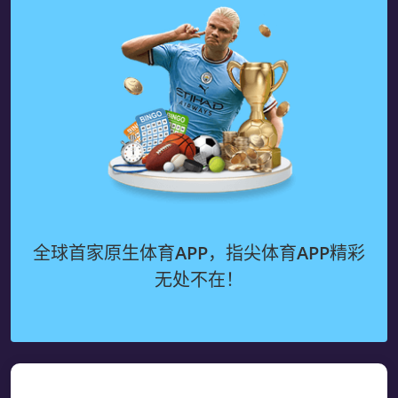
全球首家原生体育APP，指尖体育APP精彩
无处不在！