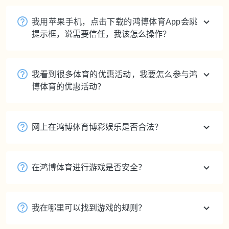
我用苹果手机，点击下载的鸿博体育App会跳
提示框，说需要信任，我该怎么操作？
我看到很多体育的优惠活动，我要怎么参与鸿
博体育的优惠活动？
网上在鸿博体育博彩娱乐是否合法？
在鸿博体育进行游戏是否安全？
我在哪里可以找到游戏的规则？