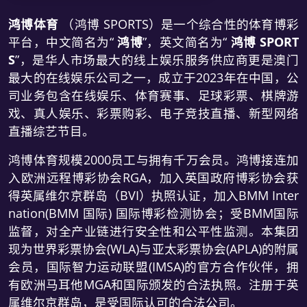
鸿博体育
（鸿博 SPORTS）是一个综合性的体育博彩
平台，中文简名为“
鸿博
”，英文简名为“
鸿博 SPORT
S
”，是华人市场最大的线上娱乐服务供应商更是澳门
最大的在线娱乐公司之一，成立于2023年在中国，公
司业务包含在线娱乐、体育赛事、足球彩票、棋牌游
戏、真人娱乐、彩票购彩、电子竞技直播、新型网络
直播综艺节目。
鸿博体育规模2000员工与拥有千万会员。鸿博接连加
入欧洲远程博彩协会RGA，加入英国政府博彩协会获
得英属维尔京群岛（BVI）执照认证，加入BMM Inter
nation(BMM 国际) 国际博彩检测协会；受BMM国际
监督，对全产业链进行安全性和公平性监测。本集团
现为世界彩票协会(WLA)与亚太彩票协会(APLA)的附属
会员，国际智力运动联盟(IMSA)的官方合作伙伴，拥
有欧洲马耳他MGA和国际颁发的合法执照。注册于英
属维尔京群岛，是受国际认可的合法公司。