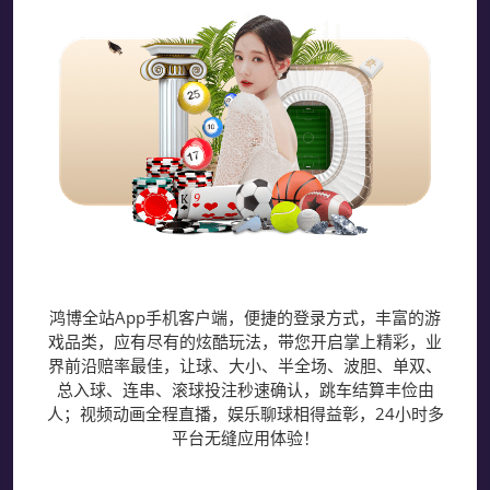
鸿博全站App
鸿博全站App手机客户端，便捷的登录方式，丰富的游
戏品类，应有尽有的炫酷玩法，带您开启掌上精彩，业
界前沿赔率最佳，让球、大小、半全场、波胆、单双、
总入球、连串、滚球投注秒速确认，跳车结算丰俭由
人；视频动画全程直播，娱乐聊球相得益彰，24小时多
平台无缝应用体验！