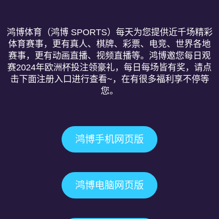
鸿博体育（鸿博 SPORTS）每天为您提供近千场精彩
体育赛事，更有真人、棋牌、彩票、电竞、世界各地
赛事，更有动画直播、视频直播等。鸿博邀您每日观
赛2024年欧洲杯投注领豪礼，每日每场皆有奖，请点
击下面注册入口进行查看~，在有很多福利享不停等
您。
鸿博手机网页版
鸿博电脑网页版