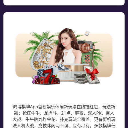
鸿博棋牌App
鸿博棋牌App首创娱乐休闲新玩法在线抢红包，玩法新
颖；抢庄牛牛、龙虎斗、21点、麻将、双人PK、百人
大战、牛牛牌九炸金花、扑克玩法全覆盖。更有街机玩
法人机大战，竞技休闲两不误、应有尽有，多款棋牌任