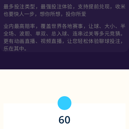
最多投注类型，最强投注体验，支持提前兑现，收米
也要快人一步，想你所想，投你所爱
业内最高赔率，覆盖世界各地赛事，让球、大小、半
全场、波胆、单双、总入球、连串过关等多元竞猜。
更有动画直播、视频直播，让您轻松体验聊球投注，
乐在其中。
60